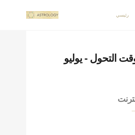
رئيسي
لمعنى - وقت التحول - يوليو
نترنت