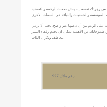
لنية من وجودك نفسه. إنه يمثل صفات الرحمة والتضحية
حقيق أهدافك على الرغم من أن دعمها غير واضح. يجب ألا ترمي
ق طموحاتك. من الأهمية بمكان أن تخدم رفقاء البشر
بتعاطف ونكران الذات.
927 رقم ملاك