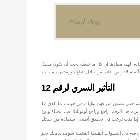
زودياك أبريل 29
صل على رسالة إلهية مفادها أن كل ما تفعله يجب أن يكون مفيدًا
التأثير السري لرقم 12
12 رقم ملاك يطرح السؤال ، ماذا تريد في حياتك؟ يظهر لك هذا الرقم حتى تتمكن من فهم نواياك في حياتك. ما الذي
رى هذا الرقم. راجع وراجع أولوياتك في الحياة ونوع
كون فيه في السنوات القليلة المقبلة سوف يدفعك نحو