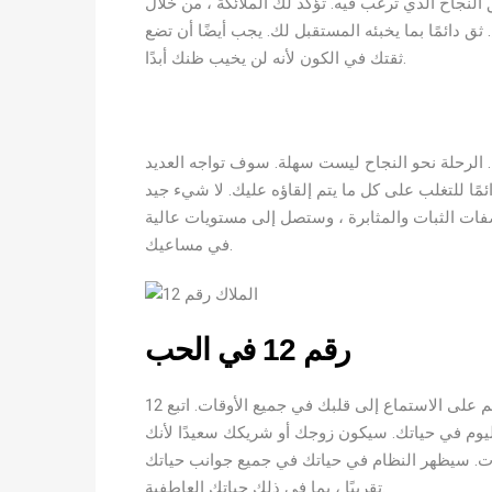
النجاح الذي ترغب فيه. تؤكد لك الملائكة ، من خلال
إخلاص. ثق دائمًا بما يخبئه المستقبل لك. يجب أيضًا أن تضع
ثقتك في الكون لأنه لن يخيب ظنك أبدًا.
. الرحلة نحو النجاح ليست سهلة. سوف تواجه العديد
ئمًا للتغلب على كل ما يتم إلقاؤه عليك. لا شيء جيد
فات الثبات والمثابرة ، وستصل إلى مستويات عالية
في مساعيك.
رقم 12 في الحب
12 ملاك رقم يعيش الرقم 10 هو رمز للحب والنور. يحثك هذا الرقم على الاستماع إلى قلبك في جميع الأوقات. اتبع
يوم في حياتك. سيكون زوجك أو شريكك سعيدًا لأنك
بات. سيظهر النظام في حياتك في جميع جوانب حياتك
تقريبًا ، بما في ذلك حياتك العاطفية.