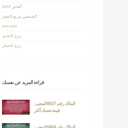
2017 العابر
الشمس مربع القمر
orecast
برج الجدي
برج الحمل
قراءة المزيد عن نفسك
الملاك رقم 6027 المعنى:
قيمة نفسك أكثر
الملاك رقم 6404 المعنى: