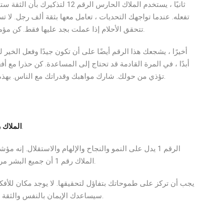
ثانيًا ، يستخدم الملاك الحارس ال
تفعله. عندما تواجهك التحديات ، تعامل معها بثقة ألف رجل. ل
تتحقق الأحلام إذا عملت بجد عليها فقط. كن مؤمنًا واعتقد أنه لا يوجد شيء يصعب عليك التعامل معه.
أخيرًا ، يشجعك هذا الرقم أيضًا على أن تكون جيدًا وفعل الخير لل
أبدًا ، في المرة القادمة قد تحتاج إلى المساعدة. كن حذرا مع أ
تؤذي من حولك. شارك مواهبك وقدراتك مع الناس. بهذه الطريقة ، تقوم بدعوة الطاقات الإيجابية إلى حياتك.
هو مزيج من قوة وخصائص الرقم 1 والرقم 2.
الملاك رق
الرقم 1 يدل على النمو والنجاح والإلهام والاستقلال. إ
الملاك رقم 1 أن جميع البشر مرتبطون ببعضهم البعض من خلال أفكارهم ومشاعرهم.
يجب أن تركز على طموحاتك بتفاؤل لتحقيقها. لا يوجد مكان للأفكا
سيساعدك الإيمان بالنفس والثقة بالقوى الإلهية على تنفيذ المشاريع الطموحة بسهولة.