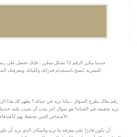
عندما يتكرر الرقم 12 بشكل متكرر ، فإنك تح
للبشرية. يُنصح باستخدام قدراتك وكلياتك ومعرفتك المتأصلة لأغراض بناءة من خلال اتباع دورة تدريبية جيدة.
تريد تحقيقه في الحياة؟ هو سؤال آخر يجب أن تجيب عليه عندما ت
الأشخاص الذين تحتفظ بهم كأصدقاء إذا كنت ترغب في تحقيق أقصى استفادة من حياتك.
أن تكون قادرًا على معرفة ما تريد والمكان الذي تريد أن ت