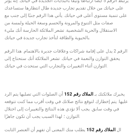
يرتبط الرقم 5 أيضًا ارتباطًا وثيقًا بالبدايات الجديدة في حياتك. إنه يؤثر
على حياتك من خلال تقديم تجارب جديدة طال انتظارها ستساعدك
على تنمية مستوى أعلى في حياتك. يأتي هذا الرقم جنبًا إلى جنب مع
صفات مثل التنوع والمرونة والحسم وسعة الحيلة ولمسة من
الاستقلال والحرية الشخصية. تشعر الملائكة الحارسة أنك مليء
بالحيوية والطاقة لتأخذ تجارب جديدة في حياتك.
الرقم 2 يدل على إقامة شراكات وعلاقات جديرة بالاهتمام. هذا الرقم
يحقق التوازن والنعمة في حياتك. تشعر الملائكة أنك ستحتاج إلى
التوازن أثناء التغييرات والتجارب التي ستحدث في حياتك.
يخبرك ملائكتك بـ
الملاك رقم 152
أن الصلوات التي تصليها يتم الرد
عليها. يتم إخطارك لتوقع نتائج صلاتك في وقت أقرب مما كنت تتوقعه
في وقت سابق. يجب ألا تؤدي هذه النتائج والتغييرات إلى اختلال
التوازن ؛ لهذا السبب يجب أن تكون جاهزًا.
ال
الملاك رقم 152
يطلب منك المعنى أن تفهم أن العنصر الثابت