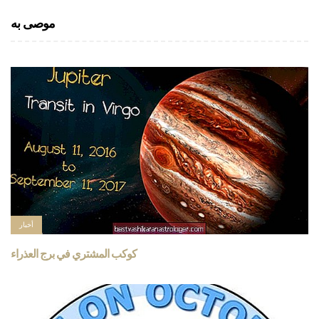
موصى به
أخبار
كوكب المشتري في برج العذراء