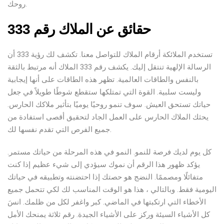
روحك.
حقائق عن الملاك رقم 333
تستخدم الملائكة أرقام الملاك للتواصل معنا. تكشف لك رؤية 333 أن
الرسالة الإلهية تنتقل إليك. يكشف رقم 333 الملاك أنه مرتبط بالثقة
بالنفس والطاقات العالمية. تظهر هذه الطاقات على أنها إيجابية
وليست سلبية. القوة التي تمتلكها ستقطع شوطًا طويلاً في جعل
حياتك تستحق العيش. سوف تنمو روحيًا يوميًا بتأثير ملاكك الحارس.
يحثك الملاك الحارس على العمل الجاد لتحقيق أقصى استفادة من
جميع الفرص التي تقدم نفسها لك.
كل يوم لديك فرصة للنمو. النمو في هذه المرحلة من حياتك مستمر.
يؤكد ظهور هذا الرقم أن نموك سيؤدي إلى شيء عظيم إذا كنت
متفائلًا ومصممًا. النضج هو حصتك إذا احتضنته وتطبيقه في حياتك
اليومية فقط. وبالتالي ، هذا هو الوقت المناسب لك لكي تتحمل جميع
الأخطاء التي ارتكبتها في الماضي. كبر واغفر لكل من ظلمك. انسَ
كل الأشياء السيئة وركز على الأشياء الجيدة. رقم ثلاثة يمنحك الأمل