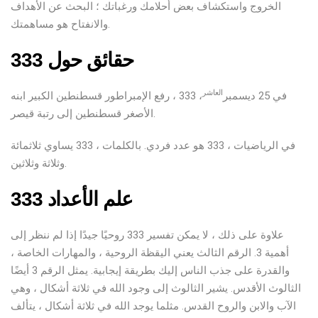
الخروج واستكشاف بعض أحلامك ورغباتك ؛ البحث عن الأهداف
والانفتاح هو مساهمتك.
حقائق حول 333
العاشر
في 25 ديسمبر
، 333 ، رفع الإمبراطور قسطنطين الكبير ابنه
الأصغر قسطنطين إلى رتبة قيصر.
في الرياضيات ، 333 هو عدد فردي. بالكلمات ، 333 يساوي ثلاثمائة
وثلاثة وثلاثين.
333 علم الأعداد
علاوة على ذلك ، لا يمكن تفسير 333 روحيًا جيدًا إذا لم ننظر إلى
أهمية 3. الرقم الثالث يعني اليقظة الروحية ، والمهارات الخاصة ،
والقدرة على جذب الناس إليك بطريقة إيجابية. يمثل الرقم 3 أيضًا
الثالوث الأقدس. يشير الثالوث إلى وجود الله في ثلاثة أشكال ، وهي
الآب والابن والروح القدس. مثلما يوجد الله في ثلاثة أشكال ، يتألف