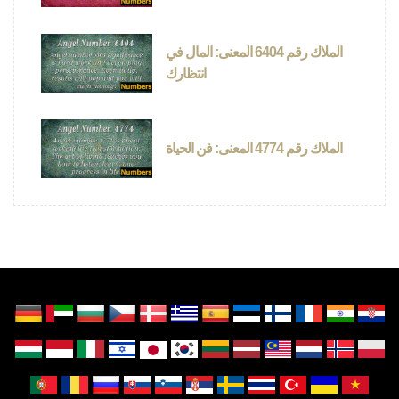
الملاك رقم 6404 المعنى: المال في
انتظارك
الملاك رقم 4774 المعنى: فن الحياة