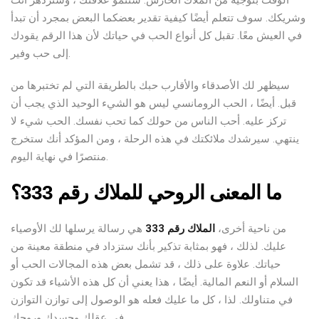
الوقت بتوجيه من الملاك الحارس. ستنمو علاقتك ، وستزدهر أنت
وشريكك. سوف تتعلم أيضًا كيفية تقدير بعضكما البعض بمجرد أن تبدأ
في العيش معًا. تقبل كل أنواع الحب في حياتك لأن هذا الرقم يقودك
إلى حب وفير.
سيظهر لك الأصدقاء والأقارب حبك بالطريقة التي لم تختبرها من
قبل. أيضًا ، الحب الرومانسي ليس هو الشيء الوحيد الذي يجب أن
تركز عليه. أحب الناس من حولك كما تحب نفسك. الحب شيء لا
ينتهي. سيرشدك ملائكتك في هذه الرحلة ، ومن المؤكد أنك ستخرج
منتصرًا في نهاية اليوم.
ما المعنى الروحي للملاك رقم 333؟
من ناحية أخرى،
الملاك رقم 333
هي رسالة يرسلها لك الأوصياء
عليك. لذلك ، فهو بمثابة تذكير بأنك ستزداد في منطقة معينة من
حياتك. علاوة على ذلك ، قد تشمل بعض هذه المجالات الحب أو
السلام أو النعم المالية. أيضًا ، هذا يعني أن كل هذه الأشياء قد تكون
في متناولك. لذا ، كل ما عليك فعله هو الوصول إلى توازن التوازن
في عقلك وجسدك وروحك.